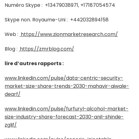
Numéro Skype :
+13479038971, +17187054574
Skype non. Royaume-Uni :
+442032894158
Web :
https://www.zionmarketresearch.com/
Blog :
https://zmrblog.com/
lire d’autres rapports :
www.linkedin.com/pulse/data-centric-security-
market-size-share-trends-2030-mahavir-aiwale-
dearf/
www.linkedin.com/pulse/furfuryl-alcohol-market-
size-industry-share-forecast-2030-anil-shinde-
zglif/