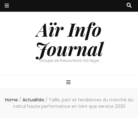
Aïr Info
Journal
Groupe de Presse Nord-Est Niger
Home
/
Actualités
/
Taille, part et tendances du marché du
calcul haute performance en tant que service 2030