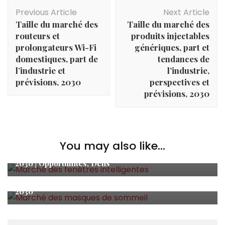
Post
Previous Article
Next Article
Navigation
Taille du marché des
Taille du marché des
routeurs et
produits injectables
prolongateurs Wi-Fi
génériques, part et
domestiques, part de
tendances de
l’industrie et
l’industrie,
prévisions, 2030
perspectives et
prévisions, 2030
Actualités
,
Actualités de la recherche
,
Actualités
du marché
You may also like...
Prévisions commerciales du marché mondial des
produits de beauté et de soins personnels 2023-
Actualités
2030 | Opportunités, Défis
Taille du marché mondial des joints à haute
température, part, croissance, acteurs clés 2023-
2030