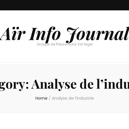
Aïr Info Journal
Groupe de Presse Nord-Est Niger
gory:
Analyse de l’indu
Home
/
Analyse de l’industrie