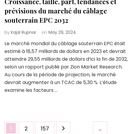
Croissance, taille, part, tendances et
prévisions du marché du câblage
souterrain EPC 2032
by
Kajal Rupnar
on
May 29, 2024
Le marché mondial du câblage souterrain EPC était
estimé à 18,57 milliards de dollars en 2023 et devrait
atteindre 29,55 milliards de dollars d’ici la fin de 2032,
selon un rapport publié par Zion Market Research.
Au cours de la période de projection, le marché
devrait augmenter à un TCAC de 5,30 %. L’étude
examine les facteurs …
Posts
Page
Page
Page
1
2
157
…
pagination