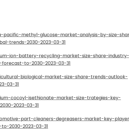
pacific-methyl-glucose-market-analysis-by-size-sha
obal-trends-2030-2023-03-31
um-ion-battery-recycling-market-size-share-industry
-forecast-to-2030-2023-03-31
ultural-biological-market-size-share-trends-outlook-
23-03-31
um-cocoyl-isethionate-market-size-trategies-key-
-2030-2023-03-31
omotive-part-cleaners-degreasers-market-key-player
s-to-2030-2023-03-31