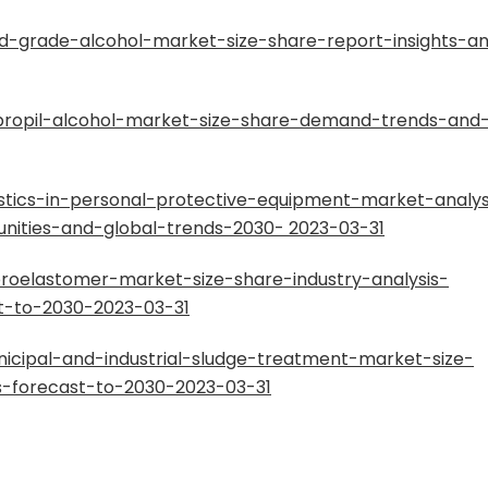
-grade-alcohol-market-size-share-report-insights-a
ropil-alcohol-market-size-share-demand-trends-and
ics-in-personal-protective-equipment-market-analys
nities-and-global-trends-2030- 2023-03-31
oelastomer-market-size-share-industry-analysis-
t-to-2030-2023-03-31
cipal-and-industrial-sludge-treatment-market-size-
s-forecast-to-2030-2023-03-31