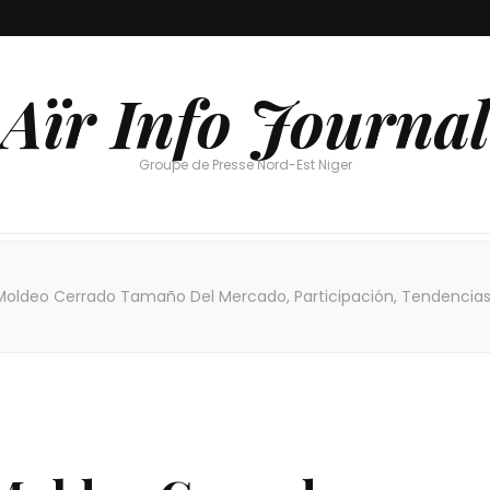
Aïr Info Journal
Groupe de Presse Nord-Est Niger
ldeo Cerrado Tamaño Del Mercado, Participación, Tendencias 