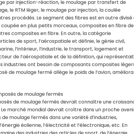
e par injection-réaction, le moulage par transfert de
age, le RTM léger, le moulage par injection, la coulée
utres procédés. Le segment des fibres est en outre divisé
e coupée en plus petits morceaux, composites en fibre de
tres composites en fibre. En outre, la catégorie
icles de sport, l’aérospatiale et définie, le génie civil,
marine, l’intérieur, l’industrie, le transport, logement et
cteur de l’aérospatiale et de la définition, qui représentait
 industries ont besoin de composants composites léger
sé de moulage fermé allège le poids de l’avion, améliora
omposés de moulage fermés
omposés de moulage fermés devrait connaître une croissan
. Le marché mondial devrait croître dans un proche aveni
de moulage fermés dans une variété d’industries,
nergie éolienne, l’électricité et l’électronique, etc. En
aine des industries des articles de sport, de l’énergie