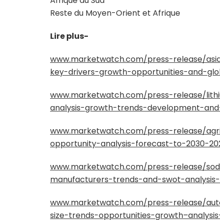
Afrique du Sud
Reste du Moyen-Orient et Afrique
Lire plus-
www.marketwatch.com/press-release/asia-
key-drivers-growth-opportunities-and-gl
www.marketwatch.com/press-release/lithi
analysis-growth-trends-development-and
www.marketwatch.com/press-release/agric
opportunity-analysis-forecast-to-2030-20
www.marketwatch.com/press-release/sodi
manufacturers-trends-and-swot-analysis
www.marketwatch.com/press-release/aut
size-trends-opportunities-growth–analysi