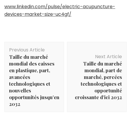
www.linkedin.com/pulse/electric-acupuncture-
devices-market-size-uc4gf/
Post
Previous Article
Navigation
Next Article
Taille du marché
mondial des caisses
Taille du marché
en plastique, part,
mondial, part de
avancées
marché, percées
technologiques et
technologiques et
nouvelles
opportunité
opportunités jusqu’en
croissante d’ici 2032
2032