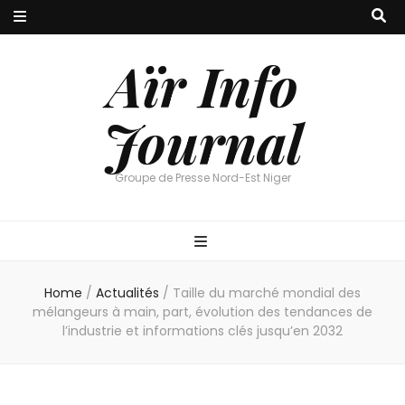
Aïr Info
Journal
Groupe de Presse Nord-Est Niger
Home
/
Actualités
/
Taille du marché mondial des
mélangeurs à main, part, évolution des tendances de
l’industrie et informations clés jusqu’en 2032