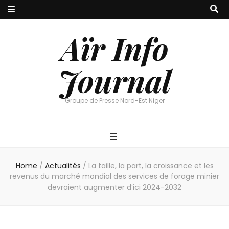
Aïr Info
Journal
Groupe de Presse Nord-Est Niger
Home
/
Actualités
/
La taille, la part, la croissance et les
revenus du marché mondial des services de forage minier
devraient augmenter d’ici 2024-2032