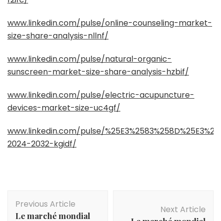
www.linkedin.com/pulse/online-counseling-market-
size-share-analysis-nllnf/
www.linkedin.com/pulse/natural-organic-
sunscreen-market-size-share-analysis-hzbif/
www.linkedin.com/pulse/electric-acupuncture-
devices-market-size-uc4gf/
www.linkedin.com/pulse/%25E3%2583%258D%25E3
2024-2032-kgidf/
Post
Previous Article
Navigation
Next Article
Le marché mondial
Le marché mondial