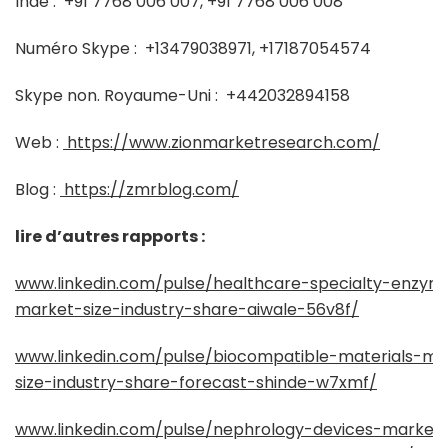
Inde :
+91 7768 006 007, +91 7768 006 008
Numéro Skype :
+13479038971, +17187054574
Skype non. Royaume-Uni :
+442032894158
Web :
https://www.zionmarketresearch.com/
Blog :
https://zmrblog.com/
lire d’autres rapports :
www.linkedin.com/pulse/healthcare-specialty-enzym
market-size-industry-share-aiwale-56v8f/
www.linkedin.com/pulse/biocompatible-materials-ma
size-industry-share-forecast-shinde-w7xmf/
www.linkedin.com/pulse/nephrology-devices-market-