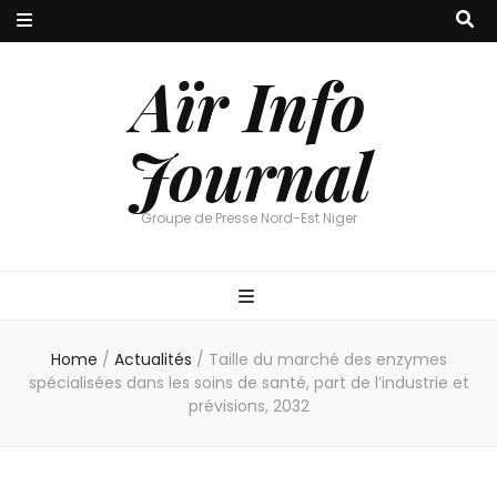
Aïr Info
Journal
Groupe de Presse Nord-Est Niger
Home
/
Actualités
/
Taille du marché des enzymes
spécialisées dans les soins de santé, part de l’industrie et
prévisions, 2032