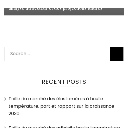
une croissance prometteuse, des opportunités, une
analyse du secteur et des projections futures
Search
for:
RECENT POSTS
Taille du marché des élastomères à haute
température, part et rapport sur la croissance
2030
Taille du marché des adhésifs haute température,