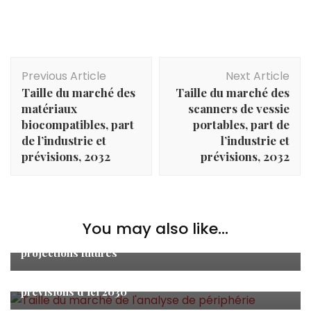
Post
Previous Article
Next Article
Navigation
Taille du marché des
Taille du marché des
matériaux
scanners de vessie
biocompatibles, part
portables, part de
de l’industrie et
l’industrie et
prévisions, 2032
prévisions, 2032
Actualités
,
Économie
D’ici [2030], Perte de poids et gestion du poids
Market Insights : un nouveau rapport de recherche
You may also like...
prédit une croissance prometteuse, des
opportunités, une analyse du secteur et des
Actualités
,
Étude de marché
projections futures
Marché mondial des systèmes de raclage de
Actualités
,
Économie
pipeline 2023 Évaluation future, taille, part, analyse,
D’ici [2030], Biosimilaires d’insuline Market
prévisions d’ici 2030
Insights : un nouveau rapport de recherche prédit