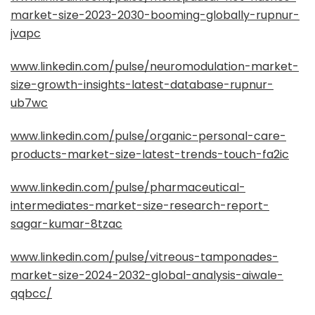
market-size-2023-2030-booming-globally-rupnur-
jvapc
www.linkedin.com/pulse/neuromodulation-market-
size-growth-insights-latest-database-rupnur-
ub7wc
www.linkedin.com/pulse/organic-personal-care-
products-market-size-latest-trends-touch-fa2ic
www.linkedin.com/pulse/pharmaceutical-
intermediates-market-size-research-report-
sagar-kumar-8tzac
www.linkedin.com/pulse/vitreous-tamponades-
market-size-2024-2032-global-analysis-aiwale-
qqbcc/