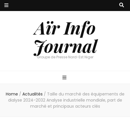
Aïr Info
Journal
Groupe de Presse Nord-Est Niger
Home
/
Actualités
/
Taille du marché des équipements de
dialyse 2024-2032 Analyse industrielle mondiale, part de
marché et principaux acteurs clés