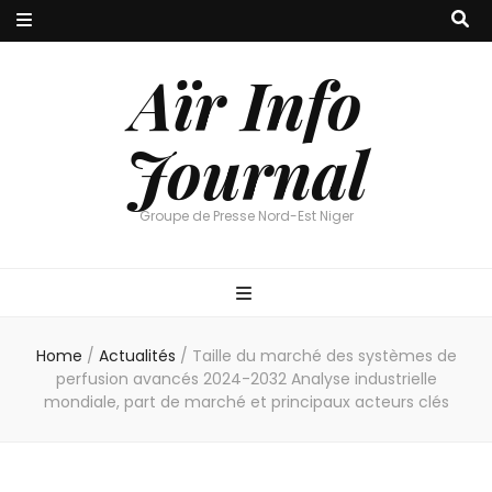
Aïr Info
Journal
Groupe de Presse Nord-Est Niger
Home
/
Actualités
/
Taille du marché des systèmes de
perfusion avancés 2024-2032 Analyse industrielle
mondiale, part de marché et principaux acteurs clés