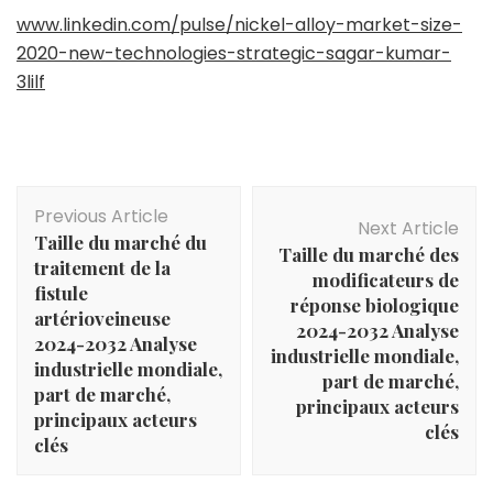
www.linkedin.com/pulse/nickel-alloy-market-size-
2020-new-technologies-strategic-sagar-kumar-
3lilf
Post
Previous Article
Navigation
Next Article
Taille du marché du
Taille du marché des
traitement de la
modificateurs de
fistule
réponse biologique
artérioveineuse
2024-2032 Analyse
2024-2032 Analyse
industrielle mondiale,
industrielle mondiale,
part de marché,
part de marché,
principaux acteurs
principaux acteurs
clés
clés