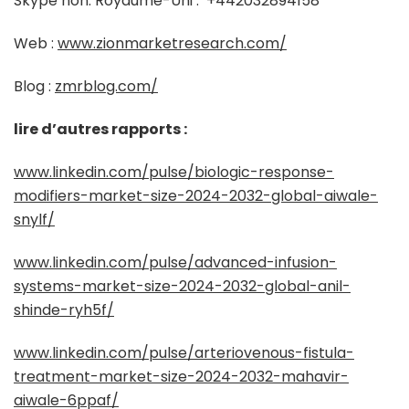
Skype non. Royaume-Uni :
+442032894158
Web :
www.zionmarketresearch.com/
Blog :
zmrblog.com/
lire d’autres rapports :
www.linkedin.com/pulse/biologic-response-
modifiers-market-size-2024-2032-global-aiwale-
snylf/
www.linkedin.com/pulse/advanced-infusion-
systems-market-size-2024-2032-global-anil-
shinde-ryh5f/
www.linkedin.com/pulse/arteriovenous-fistula-
treatment-market-size-2024-2032-mahavir-
aiwale-6ppaf/