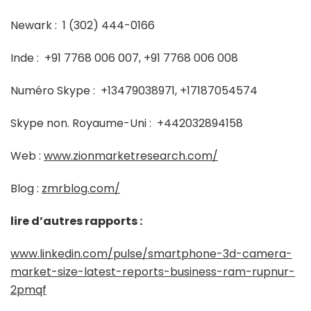
Newark :
1 (302) 444-0166
Inde :
+91 7768 006 007, +91 7768 006 008
Numéro Skype :
+13479038971, +17187054574
Skype non. Royaume-Uni :
+442032894158
Web :
www.zionmarketresearch.com/
Blog :
zmrblog.com/
lire d’autres rapports :
www.linkedin.com/pulse/smartphone-3d-camera-
market-size-latest-reports-business-ram-rupnur-
2pmqf