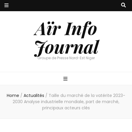
Aïr Info
Journal
Groupe de Presse Nord-Est Niger
Home
/
Actualités
/
Taille du marché de la vatérite 2023-
2030 Analyse industrielle mondiale, part de marché,
principaux acteurs clés