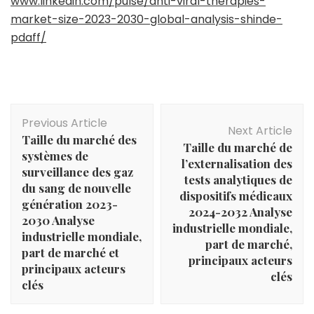
www.linkedin.com/pulse/anti-viral-therapies-
market-size-2023-2030-global-analysis-shinde-
pdaff/
Post
Previous Article
Navigation
Next Article
Taille du marché des
Taille du marché de
systèmes de
l’externalisation des
surveillance des gaz
tests analytiques de
du sang de nouvelle
dispositifs médicaux
génération 2023-
2024-2032 Analyse
2030 Analyse
industrielle mondiale,
industrielle mondiale,
part de marché,
part de marché et
principaux acteurs
principaux acteurs
clés
clés