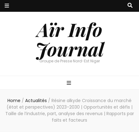
Aïr Info
Journal
Groupe de Presse Nord-Est Niger
Home
/
Actualités
/
Résine alkyde Croissance du marché
(état et perspectives) 2023-2030 | Opportunités et défis |
Taille de l’industrie, part, analyse des revenus | Rapports par
faits et facteurs