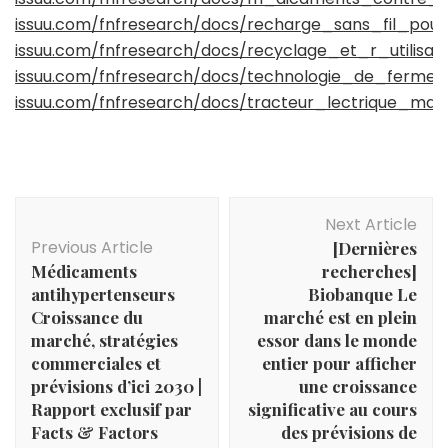
issuu.com/fnfresearch/docs/recharge_sans_fil_pou
issuu.com/fnfresearch/docs/recyclage_et_r_utilis
issuu.com/fnfresearch/docs/technologie_de_ferme
issuu.com/fnfresearch/docs/tracteur_lectrique_ma
Post
Next Article
Navigation
Previous Article
[Dernières
Médicaments
recherches]
antihypertenseurs
Biobanque Le
Croissance du
marché est en plein
marché, stratégies
essor dans le monde
commerciales et
entier pour afficher
prévisions d’ici 2030 |
une croissance
Rapport exclusif par
significative au cours
Facts & Factors
des prévisions de