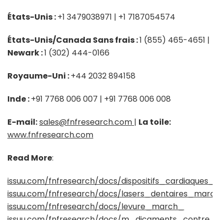
États-Unis :
+1 3479038971 | +1 7187054574
États-Unis/Canada Sans frais :
1 (855) 465-4651 |
Newark :
1 (302) 444-0166
Royaume-Uni :
+44 2032 894158
Inde :
+91 7768 006 007 | +91 7768 006 008
E-mail:
sales@fnfresearch.com
|
La toile:
www.fnfresearch.com
Read More
:
issuu.com/fnfresearch/docs/dispositifs_cardiaques_
issuu.com/fnfresearch/docs/lasers_dentaires_marc
issuu.com/fnfresearch/docs/levure_march_
issuu.com/fnfresearch/docs/m_dicaments_contre_