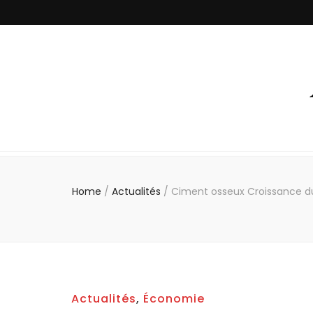
Home
/
Actualités
/
Ciment osseux Croissance du 
Actualités
,
Économie