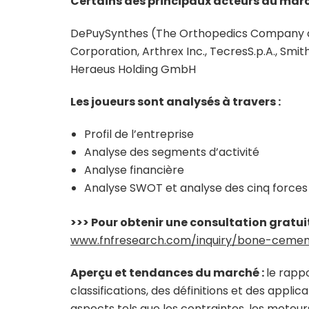
Certains des principaux acteurs du marc
DePuySynthes (The Orthopedics Company o
Corporation, Arthrex Inc., TecresS.p.A., Smi
Heraeus Holding GmbH
Les joueurs sont analysés à travers :
Profil de l’entreprise
Analyse des segments d’activité
Analyse financière
Analyse SWOT et analyse des cinq forces
>>> Pour obtenir une consultation gratui
www.fnfresearch.com/inquiry/bone-ceme
Aperçu et tendances du marché :
le rap
classifications, des définitions et des appli
aspects tels que les contraintes, les moteur