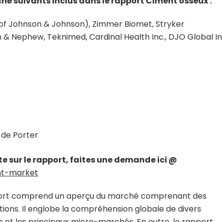
hé suivants inclus dans le rapport Ciment osseux :
f Johnson & Johnson), Zimmer Biomet, Stryker
th & Nephew, Teknimed, Cardinal Health Inc., DJO Global In
 de Porter
te sur le rapport, faites une demande ici @
nt-market
port comprend un aperçu du marché comprenant des
cations. Il englobe la compréhension globale de divers
s et les principaux micro-marchés. En outre, le rapport