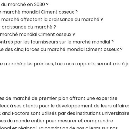
le du marché en 2030 ?
 le marché mondial Ciment osseux ?
u marché affectant la croissance du marché ?
de croissance du marché ?
le marché mondial Ciment osseux ?
ontrés par les fournisseurs sur le marché mondial ?
yse des cinq forces du marché mondial Ciment osseux ?
de marché plus précises, tous nos rapports seront mis à j
des de marché de premier plan offrant une expertise
uleux à ses clients pour le développement de leurs affaires
nd Factors sont utilisés par des institutions universitair
rises du monde entier pour mesurer et comprendre
onal et régional. La conviction de nos clients sur nos