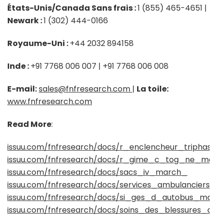
États-Unis/Canada Sans frais :
1 (855) 465-4651 |
Newark :
1 (302) 444-0166
Royaume-Uni :
+44 2032 894158
Inde :
+91 7768 006 007 | +91 7768 006 008
E-mail:
sales@fnfresearch.com
|
La toile:
www.fnfresearch.com
Read More
:
issuu.com/fnfresearch/docs/r_enclencheur_tripha
issuu.com/fnfresearch/docs/r_gime_c_tog_ne_ma
issuu.com/fnfresearch/docs/sacs_iv_march_
issuu.com/fnfresearch/docs/services_ambulancier
issuu.com/fnfresearch/docs/si_ges_d_autobus_ma
issuu.com/fnfresearch/docs/soins_des_blessures