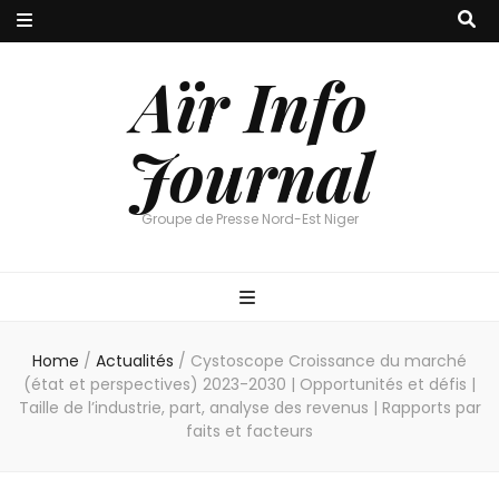
Aïr Info
Journal
Groupe de Presse Nord-Est Niger
Home
/
Actualités
/
Cystoscope Croissance du marché
(état et perspectives) 2023-2030 | Opportunités et défis |
Taille de l’industrie, part, analyse des revenus | Rapports par
faits et facteurs