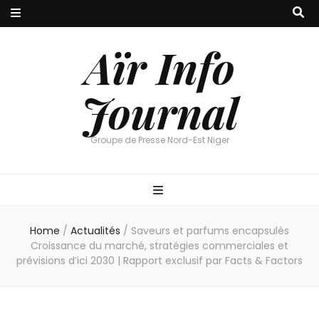
Aïr Info
Journal
Groupe de Presse Nord-Est Niger
Home
/
Actualités
/
Saveurs et parfums encapsulés
Croissance du marché, stratégies commerciales et
prévisions d’ici 2030 | Rapport exclusif par Facts & Factors