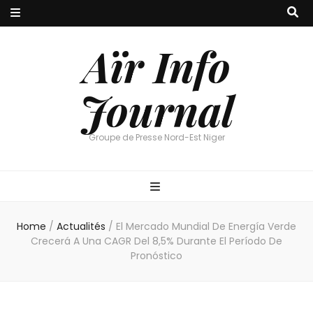
Aïr Info
Journal
Groupe de Presse Nord-Est Niger
Home
/
Actualités
/
El Mercado Mundial De Energía Verde
Crecerá A Una CAGR Del 8,5% Durante El Período De
Pronóstico