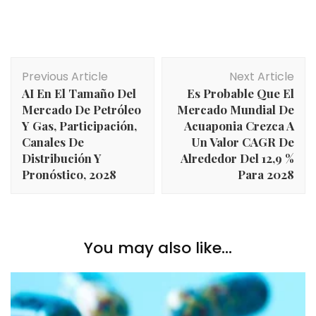
Post
Previous Article
Next Article
Navigation
AI En El Tamaño Del
Es Probable Que El
Mercado De Petróleo
Mercado Mundial De
Y Gas, Participación,
Acuaponia Crezca A
Canales De
Un Valor CAGR De
Distribución Y
Alrededor Del 12,9 %
Pronóstico, 2028
Para 2028
You may also like...