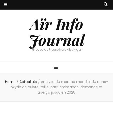
Aïr Info
Journal
Groupe de Presse Nord-Est Niger
Home
/
Actualités
/
Analyse du marché mondial du nano-
oxyde de cuivre, taille, part, croissance, demande et
aperçu jusqu’en 2028