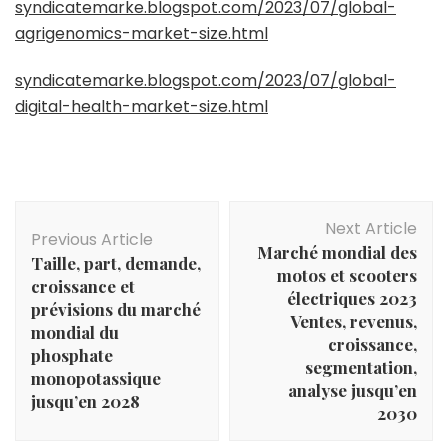
syndicatemarke.blogspot.com/2023/07/global-
agrigenomics-market-size.html
syndicatemarke.blogspot.com/2023/07/global-
digital-health-market-size.html
Post
Next Article
Navigation
Previous Article
Marché mondial des
Taille, part, demande,
motos et scooters
croissance et
électriques 2023
prévisions du marché
Ventes, revenus,
mondial du
croissance,
phosphate
segmentation,
monopotassique
analyse jusqu’en
jusqu’en 2028
2030