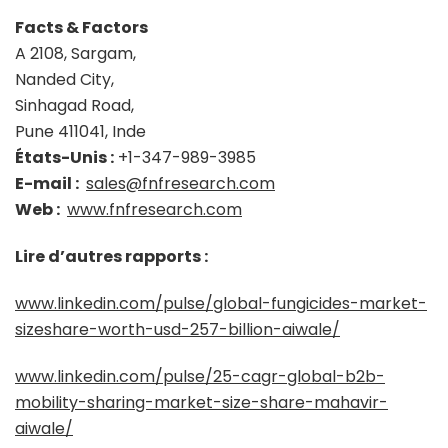
Facts & Factors
A 2108, Sargam,
Nanded City,
Sinhagad Road,
Pune 411041, Inde
États-Unis :
+1-347-989-3985
E-mail :
sales@fnfresearch.com
Web :
www.fnfresearch.com
Lire d’autres rapports :
www.linkedin.com/pulse/global-fungicides-market-
sizeshare-worth-usd-257-billion-aiwale/
www.linkedin.com/pulse/25-cagr-global-b2b-
mobility-sharing-market-size-share-mahavir-
aiwale/