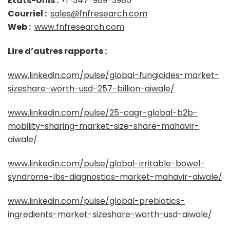
États-Unis :
+1-347-989-3985
Courriel :
sales@fnfresearch.com
Web :
www.fnfresearch.com
Lire d’autres rapports :
www.linkedin.com/pulse/global-fungicides-market-
sizeshare-worth-usd-257-billion-aiwale/
www.linkedin.com/pulse/25-cagr-global-b2b-
mobility-sharing-market-size-share-mahavir-
aiwale/
www.linkedin.com/pulse/global-irritable-bowel-
syndrome-ibs-diagnostics-market-mahavir-aiwale/
www.linkedin.com/pulse/global-prebiotics-
ingredients-market-sizeshare-worth-usd-aiwale/