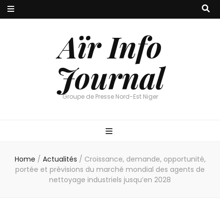
Aïr Info
Journal
Groupe de Presse Nord-Est Niger
Home
/
Actualités
/
Croissance, demande, opportunité,
portée et prévisions du marché mondial des agents de
nettoyage industriels jusqu’en 2028