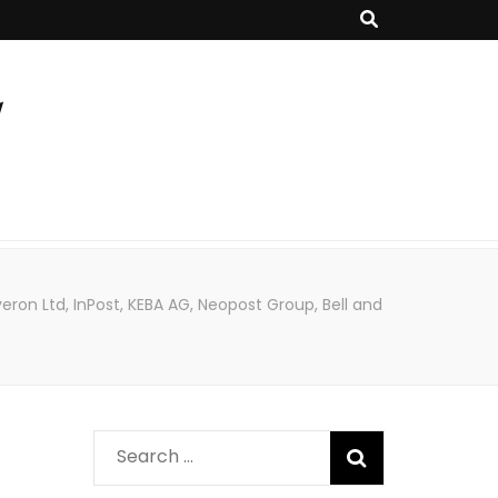
ron Ltd, InPost, KEBA AG, Neopost Group, Bell and
Search
for: