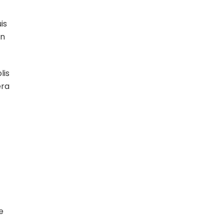
is
on
lis
era
e