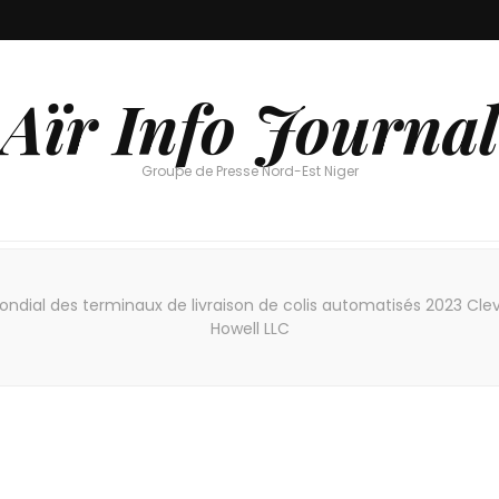
Aïr Info Journal
Groupe de Presse Nord-Est Niger
ndial des terminaux de livraison de colis automatisés 2023 Cleve
Howell LLC