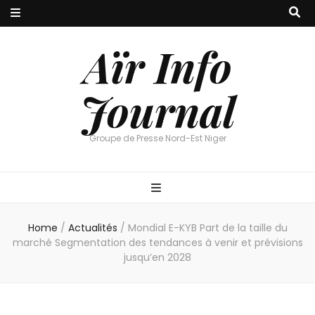
Aïr Info
Journal
Groupe de Presse Nord-Est Niger
Home
/
Actualités
/
Mondial E-KYB Part de la taille du
marché Segmentation des tendances à venir et prévisions
jusqu’en 2028