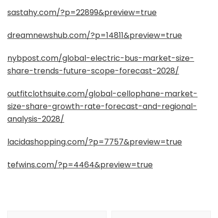
sastahy.com/?p=22899&preview=true
dreamnewshub.com/?p=14811&preview=true
nybpost.com/global-electric-bus-market-size-
share-trends-future-scope-forecast-2028/
outfitclothsuite.com/global-cellophane-market-
size-share-growth-rate-forecast-and-regional-
analysis-2028/
lacidashopping.com/?p=7757&preview=true
tefwins.com/?p=4464&preview=true
Post