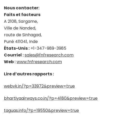
Nous contacter:
Faits et facteurs
A 2108, Sargame,
Ville de Nanded,
route de Sinhagad,
Puné 411041, Inde
États-Unis :
+1-347-989-3985
Courriel :
sales@fnfresearch.com
Web :
www.fnfresearch.com
Lire d’autres rapports :
webvk.in/?p=33972&preview=true
bhartiyaairways.co.in/?p=4180&preview=true
taguas.info/?p=19550&preview=true