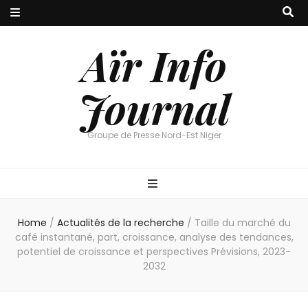
Aïr Info
Journal
Groupe de Presse Nord-Est Niger
Home
/
Actualités de la recherche
/
Taille du marché du
café instantané, part, croissance, analyse des tendances,
potentiel de croissance et perspectives Prévisions, 2023-
2032