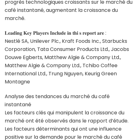
progrès technologiques croissants sur le marché du
café instantané, augmentant la croissance du
marché.
𝐋𝐞𝐚𝐝𝐢𝐧𝐠 𝐊𝐞𝐲 𝐏𝐥𝐚𝐲𝐞𝐫𝐬 𝐈𝐧𝐜𝐥𝐮𝐝𝐞 𝐢𝐧 𝐭𝐡𝐢 𝐬 𝐫𝐞𝐩𝐨𝐫𝐭 𝐚𝐫𝐞 :
Nestlé SA, Unilever Plc., Kraft Foods Inc., Starbucks
Corporation, Tata Consumer Products Ltd., Jacobs
Douwe Egberts, Matthew Algie & Company Ltd.,
Matthew Algie & Company Ltd., Tchibo Coffee
International Ltd., Trung Nguyen, Keurig Green
Montagne
Analyse des tendances du marché du café
instantané
Les facteurs clés qui manipulent la croissance du
marché ont été observés dans le rapport d’étude.
Les facteurs déterminants qui ont une influence
positive sur la demande pour le marché du café