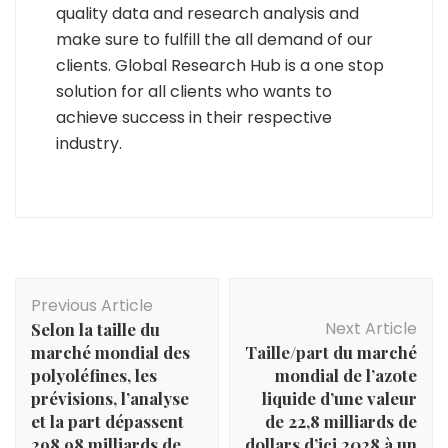
quality data and research analysis and
make sure to fulfill the all demand of our
clients. Global Research Hub is a one stop
solution for all clients who wants to
achieve success in their respective
industry.
Post
Previous Article
Navigation
Next Article
Selon la taille du
marché mondial des
Taille/part du marché
polyoléfines, les
mondial de l’azote
prévisions, l’analyse
liquide d’une valeur
et la part dépassent
de 22,8 milliards de
298,98 milliards de
dollars d’ici 2028 à un